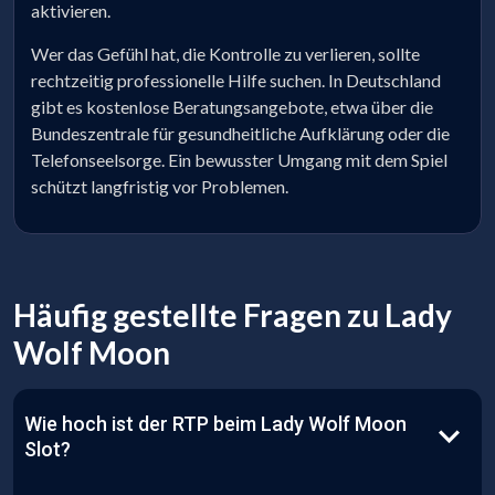
aktivieren.
Wer das Gefühl hat, die Kontrolle zu verlieren, sollte
rechtzeitig professionelle Hilfe suchen. In Deutschland
gibt es kostenlose Beratungsangebote, etwa über die
Bundeszentrale für gesundheitliche Aufklärung oder die
Telefonseelsorge. Ein bewusster Umgang mit dem Spiel
schützt langfristig vor Problemen.
Häufig gestellte Fragen zu Lady
Wolf Moon
Wie hoch ist der RTP beim Lady Wolf Moon
Slot?