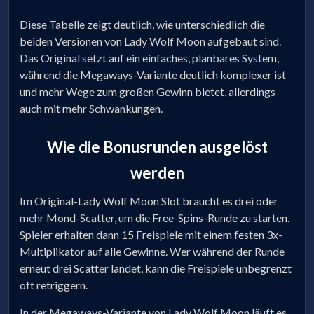
Diese Tabelle zeigt deutlich, wie unterschiedlich die
beiden Versionen von Lady Wolf Moon aufgebaut sind.
Das Original setzt auf ein einfaches, planbares System,
während die Megaways-Variante deutlich komplexer ist
und mehr Wege zum großen Gewinn bietet, allerdings
auch mit mehr Schwankungen.
Wie die Bonusrunden ausgelöst
werden
Im Original-Lady Wolf Moon Slot braucht es drei oder
mehr Mond-Scatter, um die Free-Spins-Runde zu starten.
Spieler erhalten dann 15 Freispiele mit einem festen 3x-
Multiplikator auf alle Gewinne. Wer während der Runde
erneut drei Scatter landet, kann die Freispiele unbegrenzt
oft retriggern.
In der Megaways-Variante von Lady Wolf Moon läuft es