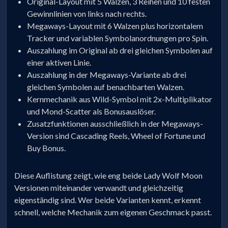
Original-Layout mit 5 Walzen, 3 Reihen und 10 festen
Gewinnlinien von links nach rechts.
Megaways-Layout mit 6 Walzen plus horizontalem
Tracker und variablen Symbolanordnungen pro Spin.
Auszahlung im Original ab drei gleichen Symbolen auf
einer aktiven Linie.
Auszahlung in der Megaways-Variante ab drei
gleichen Symbolen auf benachbarten Walzen.
Kernmechanik aus Wild-Symbol mit 2x-Multiplikator
und Mond-Scatter als Bonusauslöser.
Zusatzfunktionen ausschließlich in der Megaways-
Version sind Cascading Reels, Wheel of Fortune und
Buy Bonus.
Diese Auflistung zeigt, wie eng beide Lady Wolf Moon
Versionen miteinander verwandt und gleichzeitig
eigenständig sind. Wer beide Varianten kennt, erkennt
schnell, welche Mechanik zum eigenen Geschmack passt.