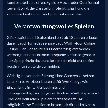
komfortabel zu treffen. Egal ob Hoch- oder Querformat
gewählt wird, die Darstellung bleibt scharf und die
zentralen Funktionen sind jederzeit erreichbar.
Verantwortungsvolles Spielen
Glücksspiel ist in Deutschland erst ab 18 Jahren erlaubt,
das gilt auch für jedes seriöse Lady Wolf Moon Online
Casino. Der Slot sollte als Unterhaltung verstanden
werden, nicht als Einkommensquelle. Verluste gehören
zum Spielprinzip dazu und lassen sich nicht durch eine
bestimmte Strategie vermeiden.
Wichtig ist, vor jeder Sitzung klare Grenzen zu setzen.
Lizenzierte Anbieter bieten dafür Werkzeuge wie
Einzahlungslimits, Verlustlimits und
Sitzungszeitbegrenzungen an. Auch eine Selbstsperre ist
über den deutschen Spielersperrdatensatz OASIS
möglich. Diese Funktionen lassen sich direkt im Konto