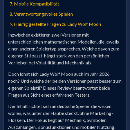
Mobile Kompatibilität
Verantwortungsvolles Spielen
Häufig gestellte Fragen zu Lady Wolf Moon
Inzwischen existieren zwei Versionen mit
unterschiedlichen mathematischen Modellen, die jeweils
einen anderen Spielertyp ansprechen. Welche davon zum
eigenen Stil passt, hängt stark von den persönlichen
Vorlieben bei Volatilität und Mechanik ab.
Doch lohnt sich Lady Wolf Moon auch im Jahr 2026
noch? Und welche der beiden Versionen passt besser zum
eigenen Spielstil? Dieses Review beantwortet beide
Fragen aus Sicht eines erfahrenen Testers.
Der Inhalt richtet sich an deutsche Spieler, die wissen
wollen, was unter der Haube steckt, ohne Marketing-
Floskeln. Der Fokus liegt auf Mechanik, Symbolen,
Auszahlungen, Bonusfunktionen und mobiler Nutzung.