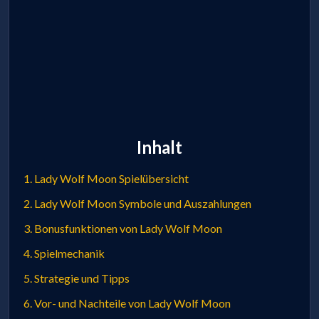
Inhalt
Lady Wolf Moon Spielübersicht
Lady Wolf Moon Symbole und Auszahlungen
Bonusfunktionen von Lady Wolf Moon
Spielmechanik
Strategie und Tipps
Vor- und Nachteile von Lady Wolf Moon