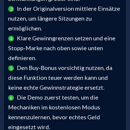
In der Originalversion mittlere Einsätze
nutzen, um längere Sitzungen zu
ermöglichen.
Klare Gewinngrenzen setzen und eine
Stopp-Marke nach oben sowie unten
definieren.
Den Buy-Bonus vorsichtig nutzen, da
diese Funktion teuer werden kann und
keine echte Gewinnstrategie ersetzt.
Die Demo zuerst testen, um die
Mechaniken im kostenlosen Modus
kennenzulernen, bevor echtes Geld
eingesetzt wird.