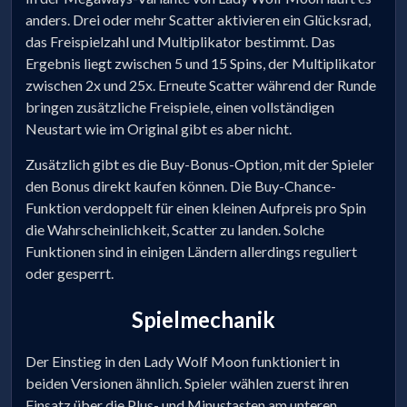
anders. Drei oder mehr Scatter aktivieren ein Glücksrad,
das Freispielzahl und Multiplikator bestimmt. Das
Ergebnis liegt zwischen 5 und 15 Spins, der Multiplikator
zwischen 2x und 25x. Erneute Scatter während der Runde
bringen zusätzliche Freispiele, einen vollständigen
Neustart wie im Original gibt es aber nicht.
Zusätzlich gibt es die Buy-Bonus-Option, mit der Spieler
den Bonus direkt kaufen können. Die Buy-Chance-
Funktion verdoppelt für einen kleinen Aufpreis pro Spin
die Wahrscheinlichkeit, Scatter zu landen. Solche
Funktionen sind in einigen Ländern allerdings reguliert
oder gesperrt.
Spielmechanik
Der Einstieg in den Lady Wolf Moon funktioniert in
beiden Versionen ähnlich. Spieler wählen zuerst ihren
Einsatz über die Plus- und Minustasten am unteren