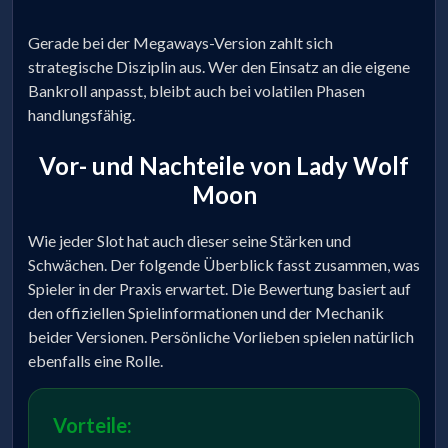
Gerade bei der Megaways-Version zahlt sich
strategische Disziplin aus. Wer den Einsatz an die eigene
Bankroll anpasst, bleibt auch bei volatilen Phasen
handlungsfähig.
Vor- und Nachteile von Lady Wolf
Moon
Wie jeder Slot hat auch dieser seine Stärken und
Schwächen. Der folgende Überblick fasst zusammen, was
Spieler in der Praxis erwartet. Die Bewertung basiert auf
den offiziellen Spielinformationen und der Mechanik
beider Versionen. Persönliche Vorlieben spielen natürlich
ebenfalls eine Rolle.
Vorteile: