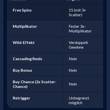
Free Spins
15 (mit 3+
Scatter)
Multiplikator
Fester 3x-
Multiplikator
Wild-Effekt
Verdoppelt
Gewinne
Cascading Reels
Nein
Buy Bonus
Nein
Buy Chance (2x Scatter-
Nein
Chance)
Retrigger
Unbegrenzt
möglich